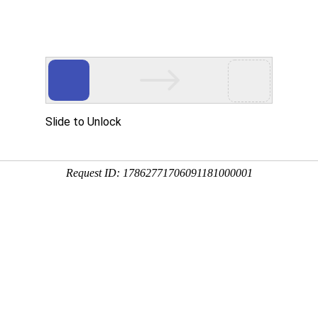
中心
新闻资讯
技术资料
公司环境
生产车间
阀和手动陶瓷双闸板阀的性能介绍
力发电厂气力自动化除灰系统。
动化程序严谨的阀位，例如干灰创泵的进出料口和气力平衡的
下的控制方式：
能操作手控阀直接实现
阀门
的就地手控启闭；