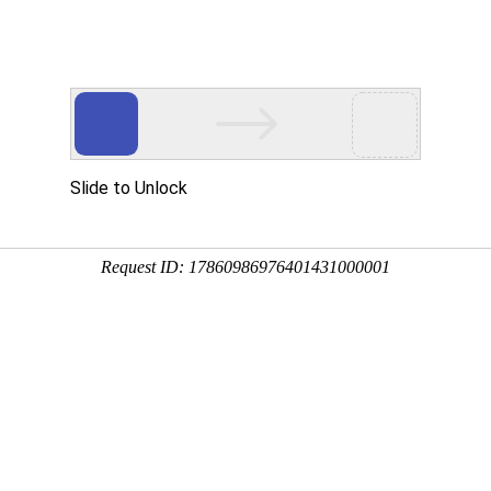
中心
新闻资讯
技术资料
公司环境
生产车间
闸阀有着怎样过人的特点
易损过流部件采用增韧型工程陶瓷材料制作;能承受高速流
用寿命长;性价比较普通阀门提高10倍。陶瓷
刀闸阀
阀座采
处具有保护唇(专利)结构，可有效防止阀门在即将关闭时硬
阀采用超短结构长度，节省材料，减轻管路系统整体重量;
强度，减少管道振动，适合在不同排布管道上任意角度安
远程控制，还可以按照用户的要求实现远程位置显示及远程集