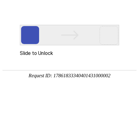
网站首页
关于我们
产品中心
新闻资讯
技术
您的位置：
网站首页
> 标签：SCZL73插板阀
SCZL73链轮传动插板阀
插板阀
SCZL73插板阀
链轮插板阀
插板阀
SCZL73链轮传动插板阀主要外形及连接尺寸(
动、气动、手动、伞齿轮转动等装置。汽动装
感应器，如安装以上驱动装置，汽动装置应在
总数：1
1
页次：1/1