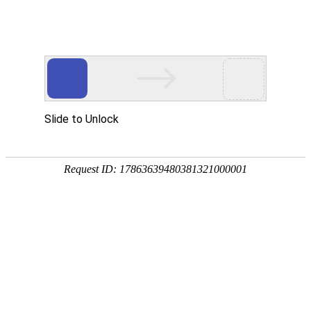
网站首页
关于我们
产品中心
新闻资讯
技术
您的位置：
网站首页
> 标签：SCZ973插板阀
SCZ973电动插板阀
插板阀
SCZ973插板阀
电动插板阀
插板阀
SCZ973电动插板阀主要外形及连接尺寸(mm
动、手动、伞齿轮转动等装置。汽动装置可安
器，如安装以上驱动装置，汽动装置应在合同
总数：1
1
页次：1/1