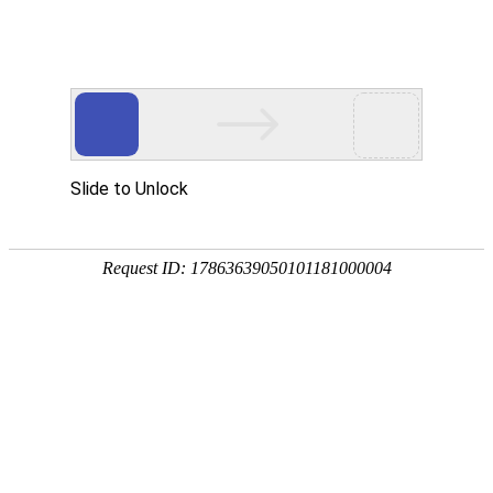
网站首页
关于我们
产品中心
新闻资讯
技术
您的位置：
网站首页
> 标签：PZ273电液动刀闸阀（梅花形法兰）
PZ273电液动刀闸阀（梅花形法
梅花型刀闸阀
PZ273电液动刀闸阀（梅
PZ273电液动刀闸阀液动刀闸阀，又名电液
由电液动装置同刀闸阀配合，实现电控液动，
远程自控，是一种理想的智能式自控调节刀闸
总数：1
1
页次：1/1