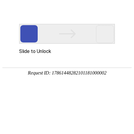
网站首页
关于我们
产品中心
新闻资讯
技术
您的位置：
网站首页
> 标签：闸阀
刀闸阀与截止阀的几大区别
技术资料
刀闸阀
2016-06-26
刀闸阀与截止阀它们都是觉有切断作用的，刀
是有进出口方向的，截止阀可以用于小流量的
别：结构不同、密封面不同、流阻不同、流向
不锈钢刀形闸阀的使用注意与特
新闻资讯
刀闸阀
2016-05-28
不锈钢刀形闸阀采用刀型闸板，具有良好的剪