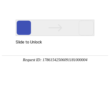
网站首页
关于我们
产品中心
新闻资讯
技术
您的位置：
网站首页
> 标签：陶瓷阀的维护保养
陶瓷阀的维护保养
技术资料
陶瓷阀的维护保养
2013-08
陶瓷阀往往使用在工况恶劣的条件中，安装在
其复杂，一旦出现问题，因其笨重，问题难找
系统投运、系统完整、调节品质、环境污染等
总数：1
1
页次：1/1