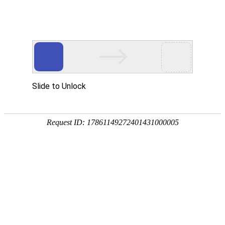
网站首页
关于我们
产品中心
新闻资讯
技术
您的位置：
网站首页
> 标签：链轮式闸门
链轮式闸门
闸门
链轮式闸门
闸门
2013-07-28
螺旋闸门是一种粉料、晶粒料、颗粒料及小块
设备，广泛使用在冶金、矿山、建材、粮食、
切断。结构简单、操纵灵活、重量轻、无卡阻
总数：1
1
页次：1/1