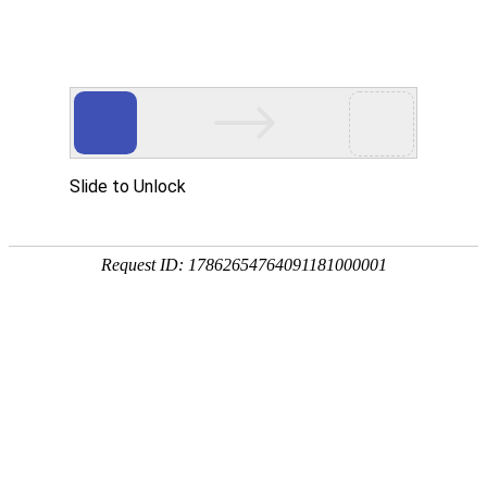
网站首页
关于我们
产品中心
新闻资讯
技术
您的位置：
网站首页
> 标签：阀门专用电机常见故障
阀门专用电机常见故障有哪几种
技术资料
阀门专用电机常见故障
201
阀门电装与电机型号不匹配：所选的电机型号与
未留有足够相应的余量,超载荷运转时易造成电
总数：1
1
页次：1/1