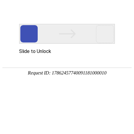
网站首页
关于我们
产品中心
新闻资讯
技术
您的位置：
网站首页
> 标签：电液动闸门
电液动闸门
闸门
电液动闸门
闸门
2013-07-28
螺旋闸门是一种粉料、晶粒料、颗粒料及小块
设备，广泛使用在冶金、矿山、建材、粮食、
切断。结构简单、操纵灵活、重量轻、无卡阻
总数：1
1
页次：1/1