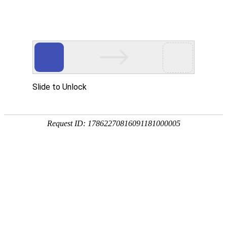
网站首页
关于我们
产品中心
新闻资讯
技术
您的位置：
网站首页
>
新闻资讯
> 正文
如何提高气动刀型闸阀生成效
如何提高气动刀型阀产品合格率及生产效率，避免大量的返修工作
个亟待解决的难题。以多项高性能指标为制造要求的气动
刀型闸阀
加工精度和装配精度，以及精度稳定性的方法，是保证和提高精密
效途径。但是，鉴于现有生产条件下，加工装备及技术水平的局限
指数倍增加，不切实际。
为气动刀型阀多几何因素对性能指标影响的主次关系、性能指标
供可靠的测试手段，为提气动刀型闸阀产品成品率提供一种新手段
工程技术领域的应用和发展起到重要作用。探讨利用现代计算分析
刀型闸阀合格率及生产效率的有效途径，对工业生产具有重要意义