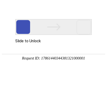
网站首页
关于我们
产品中心
新闻资讯
技术
您的位置：
网站首页
>
新闻资讯
> 正文
手动插板阀的性能特点有什么
手动
插板阀
的使用我们知道对于管道的控制还是有不错的效果，在
能特点，手动插板阀的使用现在还是非常的常见，现在很多人也是
们就来说下手动插板阀的性能特点有什么呢？
1.在0.6MPa的气压下，手动插板阀开闭方向的输出扭矩或推力不
值，动作应灵活，各部位不允许有永久变形等异常现象。
2.在 大工作压力下进行密封试验时，每个背压侧的漏气量不允许超过（3+0
状态）；端盖和输出轴的漏气量不允许超过（3+0.15d）cm3/min。
3.强度试验应在 大工作压力的1.5倍下进行。保持试验压力3min