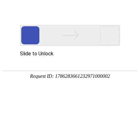
网站首页
关于我们
产品中心
新闻资讯
技术
您的位置：
网站首页
>
产品中心
>
刀型闸阀
>
陶瓷刀闸阀
> 正文
PZ973电动陶瓷刀闸阀（圆形法