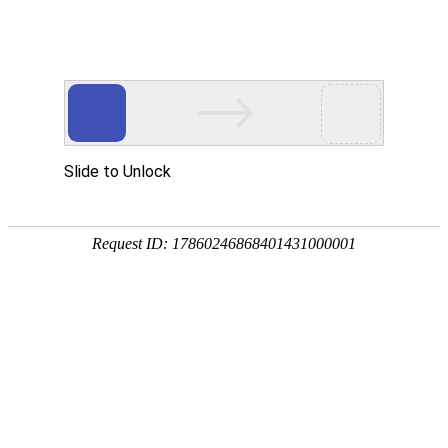
网站首页
关于我们
产品中心
新闻资讯
技术
您的位置：
网站首页
>
产品中心
>
刀型闸阀
>
陶瓷刀闸阀
> 正文
PZ73手动陶瓷刀闸阀（圆形法