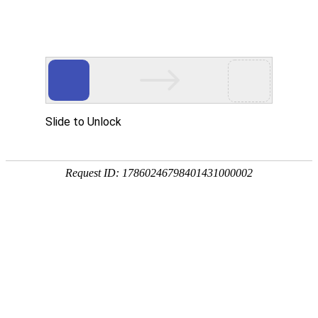
网站首页
关于我们
产品中心
新闻资讯
技术
您的位置：
网站首页
>
产品中心
>
刀型闸阀
>
梅花型刀闸阀
> 正文
PZ673气动刀闸阀（梅花形法