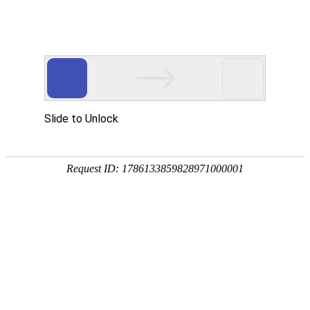
网站首页
关于我们
产品中心
新闻资讯
技术
您的位置：
网站首页
>
产品中心
>
刀型闸阀
>
梅花型刀闸阀
> 正文
PZ273电液动刀闸阀（梅花形法