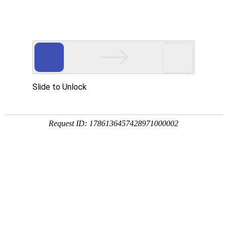
网站首页
关于我们
产品中心
新闻资讯
技术
您的位置：
网站首页
>
产品中心
>
矿浆阀
> 正文
液动矿浆阀